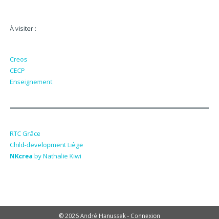
À visiter :
Creos
CECP
Enseignement
RTC Grâce
Child-development Liège
NKcrea
by Nathalie Kiwi
© 2026 André Hanussek -
Connexion